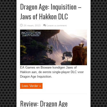
Dragon Age: Inquisition –
Jaws of Hakkon DLC
26 maart, 2015
Leave a comment
EA Games en Bioware kondigen Jaws of
Hakkon aan, de eerste single-player DLC voor
Dragon Age Inquisition.
Lees Verder »
Review: Dragon Age