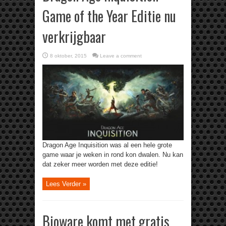
Game of the Year Editie nu
verkrijgbaar
8 oktober, 2015
Leave a comment
Dragon Age Inquisition was al een hele grote
game waar je weken in rond kon dwalen. Nu kan
dat zeker meer worden met deze editie!
Lees Verder »
Bioware komt met gratis